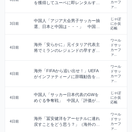
カーフ
を獲得してユーベに即レンタルする
ァ...
噂に海外びっく...
じゃぽ
中国人「アジア大会男子サッカー抽
3日前
にか反
選、日本と中国は・・・」 中国人
応帳
「残念だ」「AF...
ワール
海外「安らかに」元イタリア代表主
ドサッ
4日前
カーフ
将でミランのレジェンドの早すぎる
ァ...
訃報（海外の反応...
ワール
海外「FIFAから追い出せ！」UEFA
ドサッ
4日前
カーフ
がインファティーノに辞職勧告を行
ァ...
って海外大...
じゃぽ
中国人「サッカー日本代表のGWを
4日前
にか反
めぐる争奪戦」 中国人「評価が爆
応帳
上がり」「アジア...
ワール
海外「冨安健洋をアーセナルに連れ
ドサッ
4日前
カーフ
戻すことをどう思う？」（海外の反
ァ...
応）