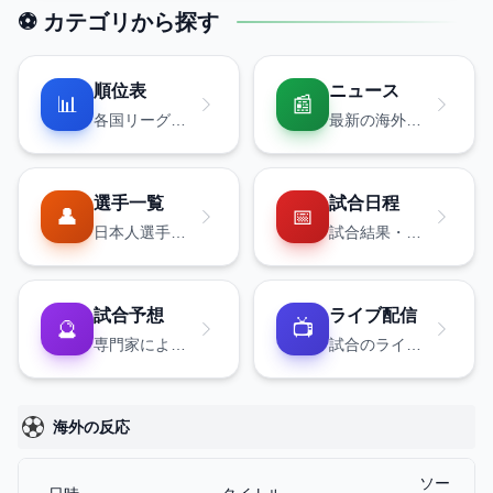
⚽ カテゴリから探す
順位表
ニュース
📊
📰
各国リーグの
最新の海外サ
順位表
ッカーニュー
ス
選手一覧
試合日程
👤
📅
日本人選手・
試合結果・ス
海外選手
ケジュール
試合予想
ライブ配信
🔮
📺
専門家による
試合のライブ
予想
情報
海外の反応
ソー