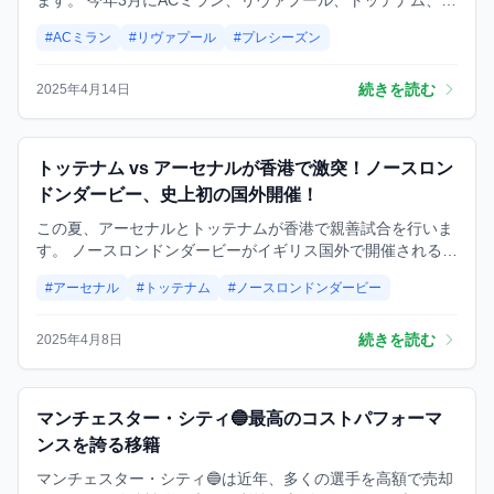
ます。 今年3月にACミラン、リヴァプール、トッテナム、ア
ーセナルの4クラブが、プレシーズン期間中にアジアツアー
#ACミラン
#リヴァプール
#プレシーズン
を行うことを突然発表しました。 訪問予定地には香港やシン
ガポールが含まれていますが、日本は含まれていません。な
お、リヴァプールだけが日本のスポンサー企業との関係や遠
続きを読む
2025年4月14日
藤航の存在により、日本を訪れる予定です。
試合
トッテナム vs アーセナルが香港で激突！ノースロン
ドンダービー、史上初の国外開催！
この夏、アーセナルとトッテナムが香港で親善試合を行いま
す。 ノースロンドンダービーがイギリス国外で開催されるの
は今回が史上初となり、大きな注目を集めています。アーセ
#アーセナル
#トッテナム
#ノースロンドンダービー
ナルOB、バカリ・サニャは記者会見で次のようにコメント
しています： 「たとえ親善試合と言われても、ノースロンド
ンダービーはやっぱり特別な試合だ。 アーセナルとトッテナ
続きを読む
2025年4月8日
ムの間に友情なんて存在しないから、 スポーターのみんなに
も「ただの親善試合」とは思ってほしくない。」
予想
マンチェスター・シティ🔵最高のコストパフォーマ
ンスを誇る移籍
マンチェスター・シティ🔵は近年、多くの選手を高額で売却