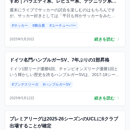
すめ｜バラエティ系、レビュー系、テクニック系拿
懂
週末にライブでサッカーの試合を楽しむのはもちろんです
が、サッカー好きとしては「平日も何かサッカーをみた
い！」って思うこと、ありますよね？そんなとき、今やすっ
#サッカー
#舞台裏
#ユーチューバー
かり暇つぶしの定番となった「YouTube」は最強の味方。
続きを読む
2025年5月20日
試合
ドイツ名門ハンブルガーSV、7年ぶりの1部昇格
ドイツ1部リーグ優勝6回、チャンピオンズリーグ優勝1回と
いう輝かしい歴史を誇るハンブルガーSVは、2017-18シーズ
ンに17位でフィニッシュし、クラブ史上初めて2部降格を経
#ブンデスリーガ
#ハンブルガーSV
験しました。しかし、来シーズンにはついに1部復帰を果た
します。
続きを読む
2025年5月12日
予想
プレミアリーグは2025-26シーズンのUCLに6クラブ
出場することが確定