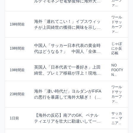
カーフ
ルティモネンセ電撃復帰に海外大騒
ァ...
ぎ！（海外の反応...
ワール
海外「連れてこい！」イプスウィッ
ドサッ
19時間前
カーフ
チが上田綺世の獲得に興味を示して
ァ...
海外大騒ぎ！（海...
じゃぽ
中国人「サッカー日本代表の黄金時
19時間前
にか反
代はどうなる？」 中国人「全体と
応帳
しては上昇傾向」...
NO
英国人「日本代表で一番好き」上田
19時間前
FOOTY
綺世、プレミア移籍が浮上！現地サ
N...
ポが大興奮！獲得...
ワール
海外「凄い時代だ」ヨルダンがFIFA
ドサッ
23時間前
カーフ
の悪行を暴露して海外大騒ぎ！（海
ァ...
外の反応）
サッカ
【海外の反応】南アのGK、ペナル
1日前
ー – マ
ティエリアを壮大に勘違いして一発
ニア...
退場「どんな空間...