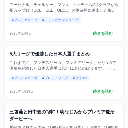
アーセナル、チェルシー、マンU、トッテナムの4クラブが欧
州カップ戦（UCL、UEL、UECL）の準決勝に進出した影響
で、 今季の🏴󠁧󠁢󠁥󠁮󠁧󠁿プレミアリーグはUEFAランキングで1位とな
#プレミアリーグ
#チャンピオンズリーグ
り、来季のUCL出場枠が5枠に拡大されます。しかし、現在
UEFAヨーロッパリーグ（EL）決勝に進出しているのは、15
位・16位と下位に沈んでいるトッテナムとマン・ユナイテッ
続きを読む
2025年5月9日
ド。どちらが優勝しても、UEL王者として来季のCLに参加す
ることができます。その意味では来季のプレミアリーグは6
チームがCL出場権を得られるようです。
試合
5大リーグで優勝した日本人選手まとめ
これまでに、ブンデスリーガ、プレミアリーグ、セリエAで
優勝を経験した日本人選手は合計11名にのぼります。 一方
で、ラ・リーガやリーグ・アンでも酒井宏樹選手、久保建英
#ブンデスリーガ
#プレミアリーグ
#セリエA
選手、乾貴士選手といった実力ある日本人選手が活躍してき
ましたが、これらのリーグで優勝を経験した日本人選手は、
まだ一人もいません。 ご希望であれば、もっと砕けた言い回
続きを読む
2025年4月29日
しや統計的な整理もできますよ。何か追加しますか？
ニュース
三笘薫と田中碧の“絆”！幼なじみからプレミア鷺沼
ダービーへ
川崎市出身の三笘薫（1997年5月20日生）と田中碧（1998年