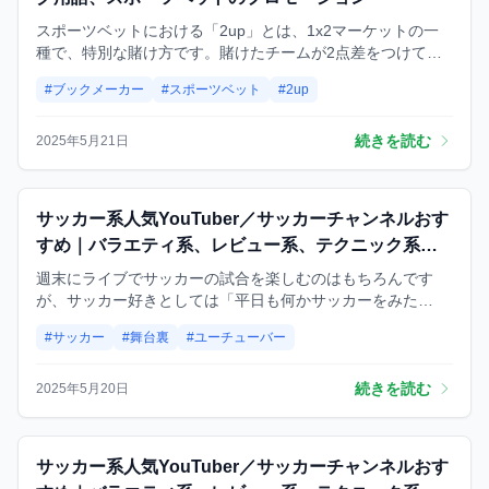
スポーツベットにおける「2up」とは、1x2マーケットの一
種で、特別な賭け方です。賭けたチームが2点差をつけてリ
ードした時点で、その後に逆転されて敗れても、ベットは的
#ブックメーカー
#スポーツベット
#2up
中と見なされ、配当が得られます。
続きを読む
2025年5月21日
試合
サッカー系人気YouTuber／サッカーチャンネルおす
すめ｜バラエティ系、レビュー系、テクニック系な
ど
週末にライブでサッカーの試合を楽しむのはもちろんです
が、サッカー好きとしては「平日も何かサッカーをみた
い！」って思うこと、ありますよね？そんなとき、今やすっ
#サッカー
#舞台裏
#ユーチューバー
かり暇つぶしの定番となった「YouTube」は最強の味方。
続きを読む
2025年5月20日
サッカー系人気YouTuber／サッ
試合
サッカー系人気YouTuber／サッカーチャンネルおす