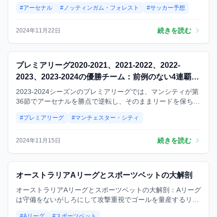
から見ると、アーセナルとノッティンガム・フォレストの順
#アーセナル
#ノッティンガム・フォレスト
#サッカー予想
位が近いし、得点や失点もほとんど同じだから、「アーセナ
ルが絶対に勝つ」って思うのは危ない🤔
続きを読む
2024年11月22日
予想
プレミアリーグ2020-2021、2021-2022、2022-
2023、2023-2024の優勝チーム：前例のない4連覇マ
ンチェスター・シティ
2023-2024シーズンのプレミアリーグでは、マンシティが第
36節でアーセナルを勝点で逆転し、そのままリードを保ち続
け、最終的に2ポイント差で優勝を果たしました。これによ
#プレミアリーグ
#マンチェスター・シティ
り、マンシティは前例のないプレミアリーグ「4連覇」を達
成しました。
続きを読む
2024年11月15日
予想
オーストラリアAリーグとスポーツベットの大解剖
オーストラリアAリーグとスポーツベットの大解剖：Aリーグ
は守備をないがしろにして攻撃重視でゴールを量産するリー
グです。 そのため、Aリーグの試合に賭ける際は、合計ゴー
#Aリーグ
#スポーツベット