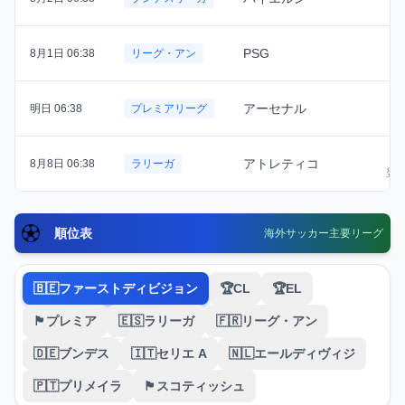
PSG
8月1日 06:38
リーグ・アン
アーセナル
明日 06:38
プレミアリーグ
2
アトレティコ
8月8日 06:38
ラリーガ
翌日
順位表
海外サッカー主要リーグ
🇧🇪ファーストディビジョン
🏆CL
🏆EL
🏴󠁧󠁢󠁥󠁮󠁧󠁿プレミア
🇪🇸ラリーガ
🇫🇷リーグ・アン
🇩🇪ブンデス
🇮🇹セリエ A
🇳🇱エールディヴィジ
🇵🇹プリメイラ
🏴󠁧󠁢󠁳󠁣󠁴󠁿スコティッシュ