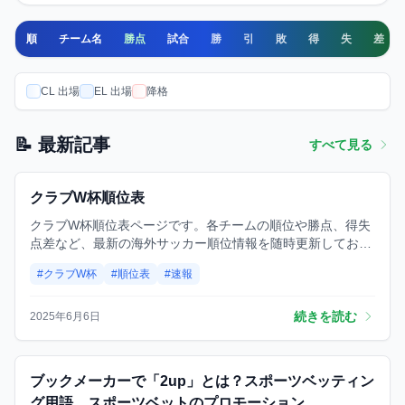
順
チーム名
勝点
試合
勝
引
敗
得
失
差
CL 出場
EL 出場
降格
📝 最新記事
すべて見る
クラブW杯順位表
順位表
クラブW杯順位表
クラブW杯順位表ページです。各チームの順位や勝点、得失
点差など、最新の海外サッカー順位情報を随時更新してお届
けします。スポーツ総合サイト、スポーツナビ(スポナビ)の
#クラブW杯
#順位表
#速報
海外サッカーページです。
続きを読む
2025年6月6日
予想
ブックメーカーで「2up」とは？スポーツベッティン
グ用語、スポーツベットのプロモーション