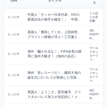
日時
タイトル
ス
じゃぽ
中国人「サッカー日本代表、9月の
たった今
にか反
親善試合の相手が確定！」 中国人
応帳
「今までは実質的...
NO
英国人「獲得してくれ」上田綺世、
たった今
FOOTY
ブライトン移籍が浮上！三笘薫との
N...
日本代表ホットラ...
ワール
海外「騙されるな！」FIFA会長の謝
ドサッ
たった今
カーフ
罪に海外大騒ぎ！（海外の反応）
ァ...
ワール
海外「良いスーツだ！」鎌田大地の
ドサッ
たった今
カーフ
誕生日にCパレスが投稿した写真に
ァ...
海外大騒ぎ！（海...
NO
英国人「ようこそ」冨安健洋、クリ
たった今
FOOTY
スタルパレス加入が決定的に！メデ
N...
ィカル検査をパス...