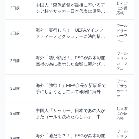
じゃぽ
中国人「森保監督が最後に率いるア
2日前
にか反
ジア杯でサッカー日本代表は優勝で
応帳
きると思う？」 ...
ワール
海外「実行しろ！」UEFAがインフ
ドサッ
2日前
カーフ
ァティーノとクシュナーに法的措置
ァ...
検討！（海外の...
ワール
海外「凄い額だ！」PSGが鈴木彩艶
ドサッ
2日前
カーフ
獲得の為に提示した金額に海外びっ
ァ...
くり仰天！（海...
ワール
海外「強欲！」FIFA会長が新事業で
ドサッ
3日前
カーフ
手にしようとしていて報酬に海外大
ァ...
騒ぎ！（海外...
じゃぽ
中国人「サッカー、日本であの人が
3日前
にか反
またゴールを決めたらしい」 中国
応帳
人「敬服と尊敬に...
ワール
海外「嘘だろ？！」PSGが鈴木彩艶
ドサッ
3日前