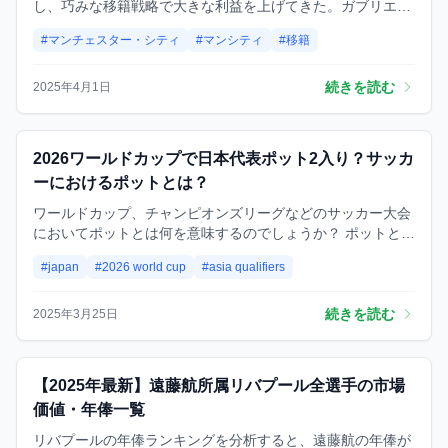
し、巧みな移籍戦略で大きな利益を上げてきた。ガブリエ
ル・ジェズス、コール・パーマー、フェラン・トーレスな
#マンチェスター・シティ
#マンシティ
#移籍
ど、適切なタイミングで放出された選手たちは、クラブにも
新天地にも利益をもたらした。特にパーマーの電撃移籍やジ
ェズスの売却は、シティにとって最高のコストパフォーマン
続きを読む
2025年4月1日
スを誇る取引の一つだと言える。
試合
2026ワールドカップで日本代表ポット2入り？サッカ
ーにおけるポットとは？
ワールドカップ、チャンピオンズリーグなどのサッカー大会
においてポットとは何を意味するのでしょうか？ ポットと
は、グループ分けを行う前の実力“基準”のことです。 実力が
#japan
#2026 world cup
#asia qualifiers
近い代表チームが同じポットに振り分けられ、各グループに
は異なるポットから1チームずつ割り当てられます。 これに
より、強豪国同士が同じグループにならないように、グルー
続きを読む
2025年3月25日
プステージの公平性が保たれる仕組みになっています。
試合
【2025年最新】遠藤航所属リバプール全選手の市場
価値・年俸一覧
リバプールの年俸ランキングを分析すると、遠藤航の年俸が