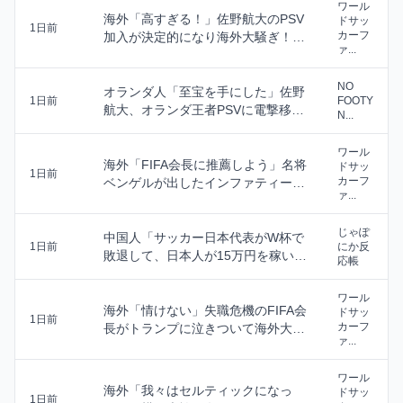
ワール
海外「高すぎる！」佐野航大のPSV
ドサッ
1日前
カーフ
加入が決定的になり海外大騒ぎ！
ァ...
（海外の反応）
NO
オランダ人「至宝を手にした」佐野
1日前
FOOTY
航大、オランダ王者PSVに電撃移
N...
籍！口頭合意報道...
ワール
海外「FIFA会長に推薦しよう」名将
ドサッ
1日前
カーフ
ベンゲルが出したインファティーノ
ァ...
の計画に関す...
じゃぽ
中国人「サッカー日本代表がW杯で
1日前
にか反
敗退して、日本人が15万円を稼いだ
応帳
模様」 中国人...
ワール
海外「情けない」失職危機のFIFA会
ドサッ
1日前
カーフ
長がトランプに泣きついて海外大騒
ァ...
ぎ！（海外の...
ワール
海外「我々はセルティックになっ
ドサッ
1日前