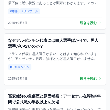
最下位に近い状況にあることが顕著にわかります。アカデミ
ーの若手選手数名をわずかに上回る程度の待遇であり、その
#年俸
#リバプール
格差の大きさから公平性に疑問を感じざるを得ません。 現
在、リバプールで最高年俸を得ている選手はモハメド・サラ
ーです。週給35万ポンド（年俸換算1820万ポンド）という
続きを読む
2025年3月7日
良い待遇を受けていますが、契約残り半年を切っている状況
だ。
ニュース
なぜアルゼンチン代表には白人選手ばかりで、黒人
選手がいないのか？
フランス代表に黒人選手が多いことはよく知られています
が、アルゼンチン代表にはほとんど黒人選手がいません。同
じ南米でも、ブラジルやチリには多くの黒人選手がいるの
#アルゼンチン
に、なぜアルゼンチン代表はこんなに少ないのでしょうか？
さらに、アルゼンチンサッカー界でも、歴史的に黒人選手が
少ないのが現状です。この記事では、アルゼンチンの歴史的
続きを読む
2025年3月4日
背景と社会構成がこの現象にどのように関係しているのかを
考察します。
ニュース
冨安健洋の負傷歴と原因考察：アーセナル在籍約4年
間で公式戦の半数以上を欠場
冨安健洋選手は非常に優れた選手で、センターバックとして