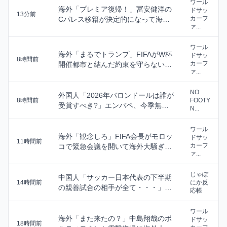
ワール
海外「プレミア復帰！」冨安健洋の
ドサッ
13分前
カーフ
Cパレス移籍が決定的になって海外
ァ...
大興奮！（海外の...
ワール
海外「まるでトランプ」FIFAがW杯
ドサッ
8時間前
カーフ
開催都市と結んだ約束を守らないこ
ァ...
とに海外大騒...
NO
外国人「2026年バロンドールは誰が
8時間前
FOOTY
受賞すべき?」エンバペ、今季無冠
N...
でも初受賞か...
ワール
海外「観念しろ」FIFA会長がモロッ
ドサッ
11時間前
カーフ
コで緊急会議を開いて海外大騒ぎ！
ァ...
（海外の反応...
じゃぽ
中国人「サッカー日本代表の下半期
14時間前
にか反
の親善試合の相手が全て・・・」
応帳
中国人「相手が応...
ワール
海外「また来たの？」中島翔哉のポ
ドサッ
18時間前