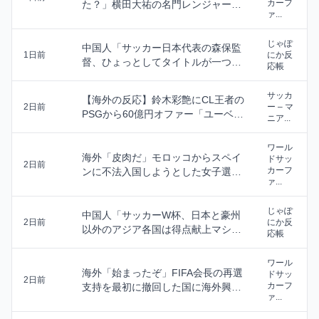
カーフ
た？」横田大祐の名門レンジャーズ
ァ...
移籍に海外大騒ぎ！...
じゃぽ
中国人「サッカー日本代表の森保監
1日前
にか反
督、ひょっとしてタイトルが一つも
応帳
ない？」 中国人...
サッカ
【海外の反応】鈴木彩艶にCL王者の
2日前
ー – マ
PSGから60億円オファー「ユーベが
ニア...
先に獲得し...
ワール
海外「皮肉だ」モロッコからスペイ
ドサッ
2日前
カーフ
ンに不法入国しようとした女子選手
ァ...
に海外大騒ぎ！（...
じゃぽ
中国人「サッカーW杯、日本と豪州
2日前
にか反
以外のアジア各国は得点献上マシン
応帳
だった」 中国人...
ワール
海外「始まったぞ」FIFA会長の再選
ドサッ
2日前
カーフ
支持を最初に撤回した国に海外興味
ァ...
津々！（海外...