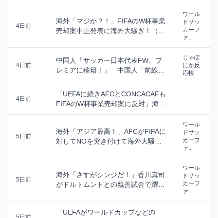
ワール
海外「マジか？！」FIFAのW杯事業
ドサッ
4日前
カーフ
売却案中止発表に海外大騒ぎ！（海
ァ...
外の反応）
じゃぽ
中国人「サッカー日本代表FW、プ
4日前
にか反
レミアに移籍！」 中国人「前線の
応帳
極み」「この人を...
「UEFAに続きAFCとCONCACAFも
4日前
FIFAのW杯事業売却案に反対」海外
の...
ワール
海外「アジア最高！」AFCがFIFAに
ドサッ
5日前
カーフ
対してNOを突き付けて海外大騒
ァ...
ぎ！（海外の...
ワール
海外「さすがシンジだ！」香川真司
ドサッ
5日前
カーフ
がドルトムントとの親善試合で躍動
ァ...
して海外大興奮！...
「UEFAがワールドカップなどの
5日前