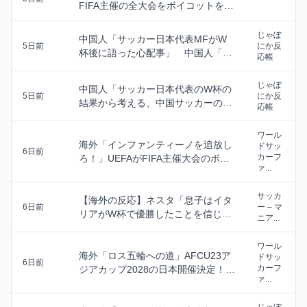
FIFA主催の全大会をボイコットを表
明」海外の反...
じゃぽ
中国人「サッカー日本代表MFがW
5日前
にか反
杯後に語った心配事」 中国人「心
応帳
配する必要はない...
じゃぽ
中国人「サッカー日本代表のW杯の
5日前
にか反
結果から考える、中国サッカーのあ
応帳
るべき姿」 中国...
ワール
海外「インファンティーノを追放し
ドサッ
6日前
カーフ
ろ！」UEFAがFIFA主催大会のボイ
ァ...
コットを表...
サッカ
【海外の反応】ネスタ「息子はイタ
6日前
ー – マ
リアがW杯で優勝したことを信じて
ニア...
くれない」ファン...
ワール
海外「ロス五輪への道」AFCU23ア
ドサッ
6日前
カーフ
ジアカップ2028の日本開催決定！
ァ...
（海外の反...