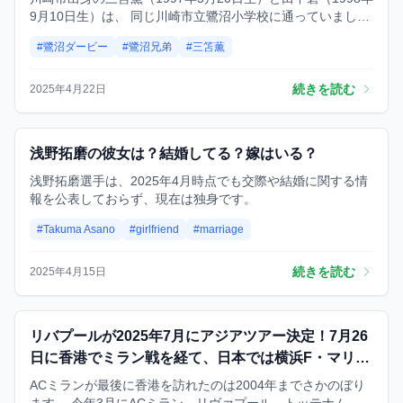
9月10日生）は、 同じ川崎市立鷺沼小学校に通っていました
が、1歳違いのため同級生ではなく、本来であればあまり接
#鷺沼ダービー
#鷺沼兄弟
#三笘薫
点はないはずでした。 それでも、地元のサッカークラブ「さ
ぎぬまSC」で一緒にボールを追いかけていたことで、自然
と顔見知りになりました。 顔立ちが似ていたことや仲の良さ
続きを読む
2025年4月22日
から、クラブ内では「鷺沼兄弟（さぎぬまきょうだい）」と
呼ばれていたそうです。
試合
浅野拓磨の彼女は？結婚してる？嫁はいる？
浅野拓磨選手は、2025年4月時点でも交際や結婚に関する情
報を公表しておらず、現在は独身です。
#Takuma Asano
#girlfriend
#marriage
続きを読む
2025年4月15日
試合
リバプールが2025年7月にアジアツアー決定！7月26
日に香港でミラン戦を経て、日本では横浜F・マリノ
スと対戦へ
ACミランが最後に香港を訪れたのは2004年までさかのぼり