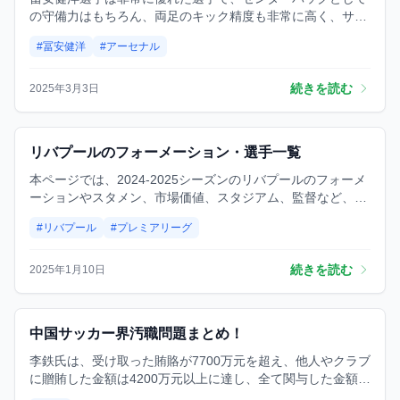
の守備力はもちろん、両足のキック精度も非常に高く、サッ
カー技術が際立っています。アーセナルに移籍した初シーズ
#冨安健洋
#アーセナル
ンでは素晴らしい活躍を見せ、その時の冨安は間違いなく世
界トップ10の右サイドバックと言えるでしょう。しかし、こ
こ3年間、冨安に関する最新の情報は怪我に関するものが多
続きを読む
2025年3月3日
く、怪我が原因でアーセナルでのキャリアに大きな影響を与
えています。今回は、冨安選手の怪我の履歴と、なぜ彼が怪
我を繰り返すのか、その理由について考察していきたいと思
試合
リバプールのフォーメーション・選手一覧
います。
本ページでは、2024‐2025シーズンのリバプールのフォーメ
ーションやスタメン、市場価値、スタジアム、監督など、気
になる情報をたっぷりご紹介します！リバプールファン必見
#リバプール
#プレミアリーグ
の内容です。
続きを読む
2025年1月10日
予想
中国サッカー界汚職問題まとめ！
李鉄氏は、受け取った賄賂が7700万元を超え、他人やクラブ
に贈賄した金額は4200万元以上に達し、全て関与した金額は
1.2億元(約25億円)近くにのぼるとされています。