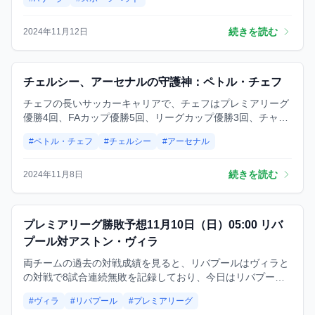
ルで「オーバー」を選ぶのが賢明です。
続きを読む
2024年11月12日
予想
チェルシー、アーセナルの守護神：ペトル・チェフ
チェフの長いサッカーキャリアで、チェフはプレミアリーグ
優勝4回、FAカップ優勝5回、リーグカップ優勝3回、チャン
ピオンズリーグ優勝1回、ヨーロッパリーグ優勝1回という輝
#ペトル・チェフ
#チェルシー
#アーセナル
かしい成績を収めました。さらに、チェコ代表として124試
合に出場し、プレミアリーグ通算202試合のクリーンシート
記録も打ち立てました。プレミアリーグのゴールデングロー
続きを読む
2024年11月8日
ブ賞を4度受賞し、ベストイレブンに2度選出されたことも、
彼への最大の賛辞といえるでしょう。
予想
プレミアリーグ勝敗予想11月10日（日）05:00 リバ
プール対アストン・ヴィラ
両チームの過去の対戦成績を見ると、リバプールはヴィラと
の対戦で8試合連続無敗を記録しており、今日はリバプール
のホームでの試合です。アンフィールドはプレミアリーグで
#ヴィラ
#リバプール
#プレミアリーグ
最も怖ろしいホームスタジアムとして知られています。