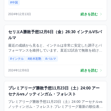
#中国
続きを読む
2024年12月13日
予想
セリエA勝敗予想12月6日（金）26:30 インテルVSパ
ルマ
最近の成績から見ると、インテルは非常に安定した調子とパ
フォーマンスを維持しています。直近12試合で無敗を続け、
さらに注目すべきデータとして、インテルはリーグ戦のホー
#インテル
#鈴木彩艶
#パルマ
ムゲームで29試合連続ゴールを記録中です⚽ 一方で、鈴木彩
艶が所属するパルマはあなどりがたいチームです。前節では
ホームでラツィオ相手に3ゴールを挙げて番狂わせの勝利を
続きを読む
2024年12月6日
収めました。 今シーズンのアウェイ戦績を見ると、パルマは
過去6試合で1敗しかしておらず、4分1勝と、確かに強豪では
ありませんが、簡単に3ポイントを奪える相手でもありませ
予想
プレミアリーグ勝敗予想11月23日（土）24:00 アー
ん。
セナルvsノッティンガム・フォレスト
プレミアリーグ勝敗予想11月23日（土）24:00 アーセナルvs
ノッティンガム・フォレスト.プレミアリーグ最新の順位表