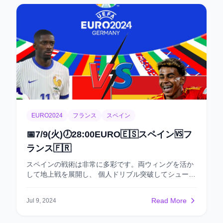
月29日、バルセロナのシャビ監督は、15歳9か月16日
の中学生ヤマルをデビューさせた。 ベティスに4-0で
勝利した一戦で、ヤマルはバルセロナ史上最年少デビ
ューを果たしたのだ。 23-24シーズン 2023年9月8日
にはEURO2024予選でスペイン代表がジョージアと対
戦した試合で、さらなる歴史をつくった。16歳57日だ
ったヤマルは、この試合でスペイン代表の最年少出場
記録と最年少得点記録を塗り替えたのだ❗ 10月8日、ヤ
マルはバルセロナが2-2で引き分けたグラナダ戦でチ
ームの1点目をあげ、ラ・リーガの最年少得点記録も
更新した❗ シーズン成績 得点 アシスト 警告/退場 試合
EURO2024
フランス
スペイン
数 平均時間 平均採点 5 ６ 3/0 22 58’ 7.13 2024年7月
9日に開催されたEURO2024準決勝フランス戦で先発
📅7/9(火)🕖28:00EURO🇪🇸スペイン🆚フ
出場したヤマルは、0-1と1点を先制されて迎えた前半
ランス🇫🇷
21分に特大のインパクトを残す 。PA手前でボールを
拾うと、左足の鮮やかな軌道を描くミドルシュートで
スペインの戦術は非常に多彩です。両ウィングを活か
ネットを揺らし、EURO史上最年少得点を記録。 この
して地上戦を展開し、 個人ドリブル突破してシュート
得点で追い付いたチームは25分にMFダニ・オルモの
を狙うこともできますし、モラタの高さを利用してク
ゴールで勝ち越し、2-1の逆転勝利を収めた。 年俸・
ロスを送り、空中戦で攻めることもできます。 スペイ
解除金・市場価値 2023年10月2日、バルセロナは公式
Read More
Jul 9, 2024
ンが今日もゴールを決める可能性が高いと思います。
に発表しました。16歳のヤマルが契約を延長し、新し
フランスの守備は確かに強力で、5試合の中でレバン
い契約は2026年6月までです。解除金は10億ユーロに