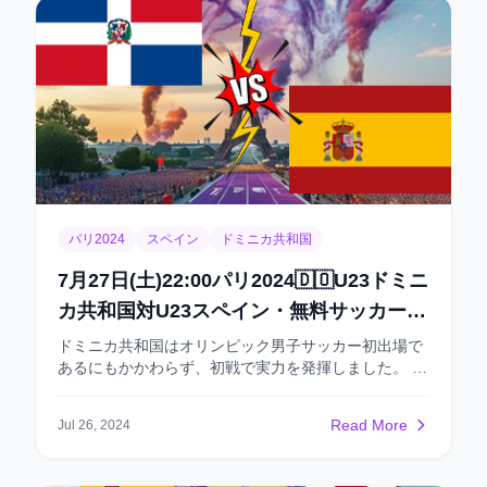
パリ2024
スペイン
ドミニカ共和国
7月27日(土)22:00パリ2024🇩🇴U23ドミニ
カ共和国対U23スペイン・無料サッカー予
想
ドミニカ共和国はオリンピック男子サッカー初出場で
あるにもかかわらず、初戦で実力を発揮しました。 こ
のカリブ海のチームはエジプトとの対戦で、選手個々
のテクニックやチームの連携において目立ったプレー
Read More
Jul 26, 2024
を見せましたが、唯一の欠点はシュートの精度が低
く、チャンスを活かしきれなかった点です。 東京
2020の準優勝であるスペインは、今大会の優勝候補と