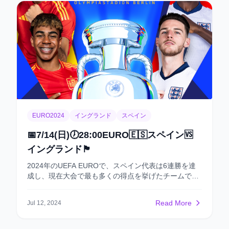
EURO2024
イングランド
スペイン
📅7/14(日)🕖28:00EURO🇪🇸スペイン🆚
イングランド🏴󠁧󠁢󠁥󠁮󠁧󠁿
2024年のUEFA EUROで、スペイン代表は6連勝を達
成し、現在大会で最も多くの得点を挙げたチームで
す。 彼らは決勝トーナメントでクロアチア、イタリ
ア、ドイツ、フランスなど強豪相手に勝利し、強力な
Read More
Jul 12, 2024
実力と安定性を見せつけました。 16歳のヤマールが注
目を集めていますが、チームの実際核心はロドリとフ
ァビアン・ルイスです。これらの中盤の選手たちこ