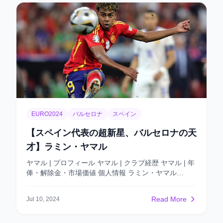
そ、イングランドが警戒すべき真の存在です。 イング
ランド代表は、ケイン、スターリング、サカなど多く
の実力あるフォワードを擁しています。しかし、チー
ムは中盤でプレーをリードする核心が不足していま
す。 矢が鋭くても、適切な弓がなければ無駄になりま
す。 推奨:スペインwin
EURO2024
バルセロナ
スペイン
【スペイン代表の超新星、バルセロナの天
才】ラミン・ヤマル
ヤマル | プロフィール ヤマル | クラブ経歴 ヤマル | 年
俸・解除金・市場価値 個人情報 ラミン・ヤマル
Lamine Yamal Nasraoui Ebana 生年月日：2007年7月
13日 国籍:スペイン 身長:180㎝ 利足:左 ポジショ
Read More
Jul 10, 2024
ン:FW 市場価値:1憶ユーロ(2024年の夏) アイドル:ネ
イマール、メッシ 👍長所：ドリブル、守備貢献度 👎
短所：エアバトル クラブ経歴 22-23シーズン 2023年4