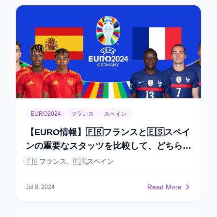
ドフスキがPKでガリア人の盾を破っただけです。 オ
も上ります。 週給:€ 32115 年俸:€ 1670000 (約2億9
ランダ、ベルギー、ポルトガルのような強豪チームも
千万円) 市場価値の推移（ピックアップ） 2023年夏
フランスに得点できませんでした。 攻撃面での問題に
2500万ユーロ 2023年冬 5000万ユーロ 2024年春
ついては、デシャン監督はまだ解決策を見つけられて
7500万ユーロ 2024年夏 1億ユーロ …… …… UEFA
いません。 グリーズマンは大幅に調子を落としてお
EURO2024のコンスタントな活躍で市場価値が急上
り、ムバッペも怪我の影響で、二人のスター選手のパ
昇。 このまま成長できれば、2億€クラスの選手になる
フォーマンスは平凡です。 しかし、デンベレやテュラ
のも現実的です🤤
ムなどのFWがいるおかげで、前の試合では彼らのパ
フォーマンスが非常に良かったので、今夜も彼らの活
躍に期待しています。 スペインはカルバハルとロビ
ン・ル・ノルマンを欠いており、ナチョとラポルテは
スピードが得意ではない選手です。 もしムバッペ、デ
EURO2024
フランス
スペイン
ンベレ、テュラムが勢いよく攻め込めば、闘牛士の守
備もそれほど堅固ではないかもしれません。 推奨:オ
【EURO情報】🇫🇷フランスと🇪🇸スペイ
ーバー2
ンの重要なスタッツを比較して、どちらが
決勝に進出すると考えますか？
🇫🇷フランス、🇪🇸スペイン
Read More
Jul 8, 2024