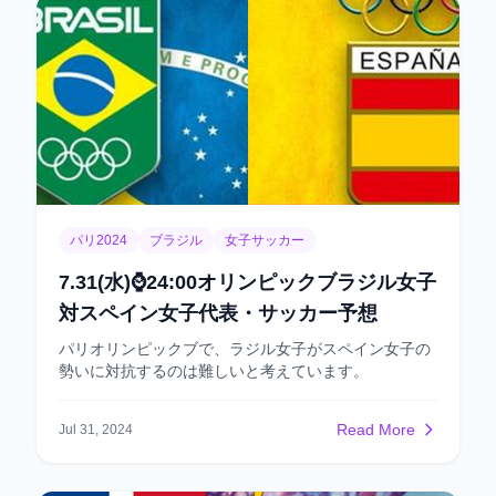
ションは非常に高いでしょう。 今日までの時点で、フ
ランスは合計10.85のxGを記録しており、期待失点値
はわずか3.3です。 また、オリンピックで失点はわず
か1点で、その1点は準決勝でエジプトとの試合でのも
のです。 一方、スペインの短所は非常に明らかで、
時々守備が注意力散漫になることです。 スペインはこ
れまでの試合で平均1失点を記録しており、ベスト8で
は日本をクリーンシートに抑えましたが、実際には細
谷真大選手がゴールを決めていました。ただし、その
ゴールはわずかなオフサイドで無効になったた。 現
在、この2チームの総得点ランキングで2位にランクイ
パリ2024
ブラジル
女子サッカー
ンしており、さらに監督のアンリは、リードしていて
も交代で前線の選手を投入して攻撃を強化するタイプ
7.31(水)⌚️24:00オリンピックブラジル女子
です。今日の試合では、ゴールが少なくなることはな
対スペイン女子代表・サッカー予想
いと思います。 推奨：オーバー 2 or 2.5
パリオリンピックブで、ラジル女子がスペイン女子の
勢いに対抗するのは難しいと考えています。
Read More
Jul 31, 2024