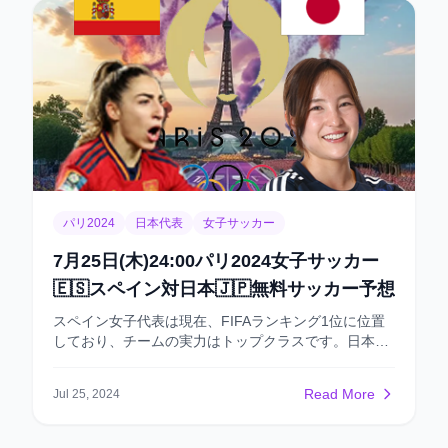
して疑いの余地がありません。 初戦でウズベキスタン
を2-1で下したものの、スペインは前回の試合で支配
力を発揮できず、印象的なパフォーマンスを見せるこ
とができなかったと私は思います。 それでも、チーム
の守備がしっかりしていたおかげで、失点はPKによる
1点のみでした。 スペインの守備の欠点は、ディフェ
ンダーの平均身長が約180cmと低めで、ヘディングに
対して弱い点です。 しかし、ドミニカ共和国には高身
長のフォワードがいないため、クロスも少なく、むし
ろサイドでのドリブル突破を好む傾向があります。そ
のため、スペインのディフェンスラインがドミニカ共
パリ2024
日本代表
女子サッカー
和国に対して大きな不安を感じることはないでしょ
う。 推奨:⭕ドミニカ共和国ゴール合計👉アンダー0.5
7月25日(木)24:00パリ2024女子サッカー
🇪🇸スペイン対日本🇯🇵無料サッカー予想
スペイン女子代表は現在、FIFAランキング1位に位置
しており、チームの実力はトップクラスです。日本女
子代表も非常に優れたチームで、FIFAランキング7
位。スポーツベット
Read More
Jul 25, 2024