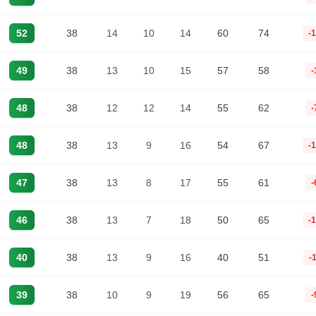
52
38
14
10
14
60
74
-
49
38
13
10
15
57
58
-
48
38
12
12
14
55
62
-
48
38
13
9
16
54
67
-
47
38
13
8
17
55
61
-
46
38
13
7
18
50
65
-
40
38
13
9
16
40
51
-
39
38
10
9
19
56
65
-