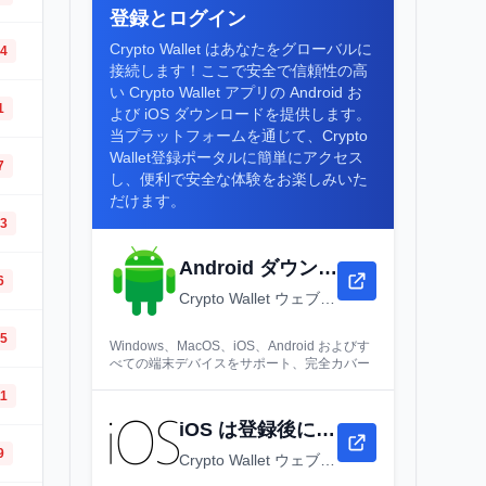
登録とログイン
Crypto Wallet はあなたをグローバルに
14
接続します！ここで安全で信頼性の高
い Crypto Wallet アプリの Android お
1
よび iOS ダウンロードを提供します。
当プラットフォームを通じて、Crypto
Wallet登録ポータルに簡単にアクセス
7
し、便利で安全な体験をお楽しみいた
だけます。
13
Android ダウンロード
6
Crypto Wallet ウェブサイト - ダウンロード、登録とログイン - Crypto Wallet デスクトップウェブバージョン
15
Windows、MacOS、iOS、Android およびす
べての端末デバイスをサポート、完全カバー
11
iOS は登録後にダウンロードしてください
9
Crypto Wallet ウェブサイト - ダウンロード、登録とログイン - Crypto Wallet デスクトップウェブバージョン