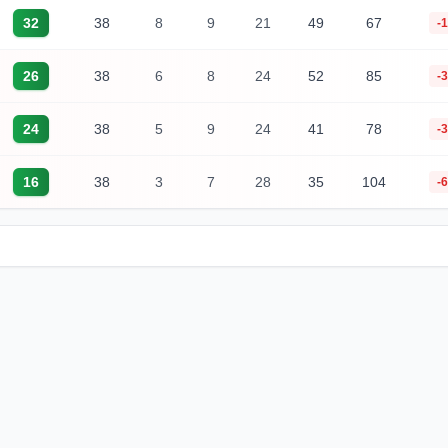
32
38
8
9
21
49
67
-
26
38
6
8
24
52
85
-
24
38
5
9
24
41
78
-
16
38
3
7
28
35
104
-