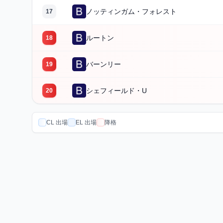
ノッティンガム・フォレスト
17
ルートン
18
バーンリー
19
シェフィールド・U
20
CL 出場
EL 出場
降格