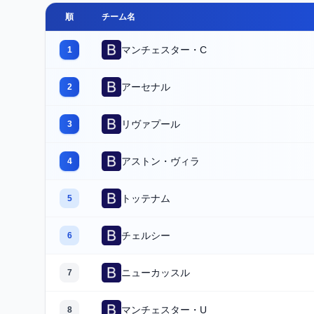
順
チーム名
マンチェスター・C
1
アーセナル
2
リヴァプール
3
アストン・ヴィラ
4
トッテナム
5
チェルシー
6
ニューカッスル
7
マンチェスター・U
8